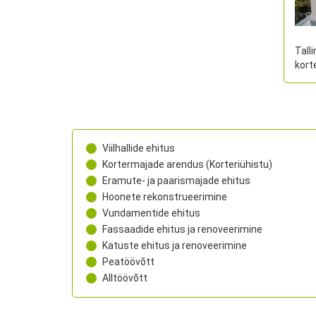
Tall
kort
Viilhallide ehitus
Kortermajade arendus (Korteriühistu)
Eramute- ja paarismajade ehitus
Hoonete rekonstrueerimine
Vundamentide ehitus
Fassaadide ehitus ja renoveerimine
Katuste ehitus ja renoveerimine
Peatöövõtt
Alltöövõtt