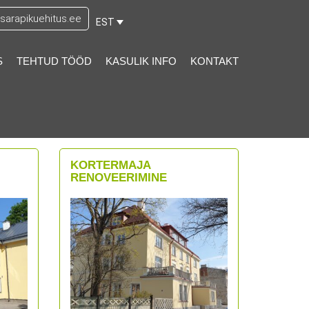
arapikuehitus.ee
EST
S
TEHTUD TÖÖD
KASULIK INFO
KONTAKT
KORTERMAJA
RENOVEERIMINE