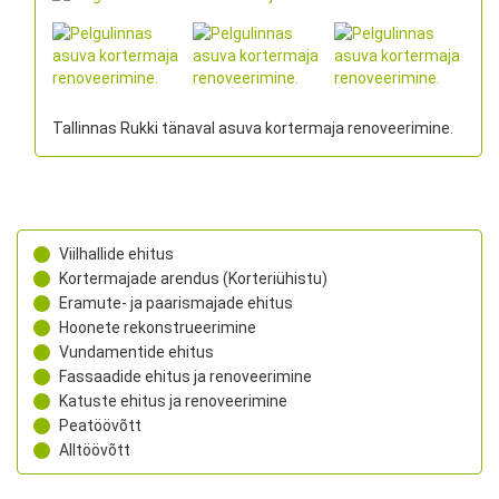
Tallinnas Rukki tänaval asuva kortermaja renoveerimine.
Viilhallide ehitus
Kortermajade arendus (Korteriühistu)
Eramute- ja paarismajade ehitus
Hoonete rekonstrueerimine
Vundamentide ehitus
Fassaadide ehitus ja renoveerimine
Katuste ehitus ja renoveerimine
Peatöövõtt
Alltöövõtt