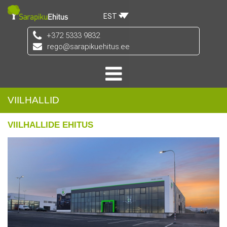
EST
+372 5333 9832
rego@sarapikuehitus.ee
VIILHALLID
VIILHALLIDE EHITUS