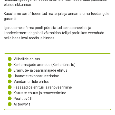
olulise rikkumise.
Kasutame sertifitseeritud materjale ja anname oma toodangule
garantii.
Iga uus meie firma poolt püstitatud seinapaneelide ja
kandeelementidega hall võimaldab tellijal praktikas veenduda
selle heas kvaliteedis ja hinnas.
Viilhallide ehitus
Kortermajade arendus (Korteriühistu)
Eramute- ja paarismajade ehitus
Hoonete rekonstrueerimine
Vundamentide ehitus
Fassaadide ehitus ja renoveerimine
Katuste ehitus ja renoveerimine
Peatöövõtt
Alltöövõtt