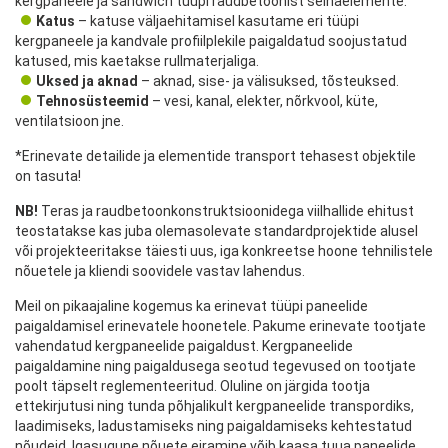
kergpaneele ja sandwich tüüpi raudbetoonist seinaelemente.
Katus
– katuse väljaehitamisel kasutame eri tüüpi
kergpaneele ja kandvale profiilplekile paigaldatud soojustatud
katused, mis kaetakse rullmaterjaliga.
Uksed ja aknad
– aknad, sise- ja välisuksed, tõsteuksed.
Tehnosüsteemid
– vesi, kanal, elekter, nõrkvool, küte,
ventilatsioon jne.
*Erinevate detailide ja elementide transport tehasest objektile
on tasuta!
NB!
Teras ja raudbetoonkonstruktsioonidega viilhallide ehitust
teostatakse kas juba olemasolevate standardprojektide alusel
või projekteeritakse täiesti uus, iga konkreetse hoone tehnilistele
nõuetele ja kliendi soovidele vastav lahendus.
Meil on pikaajaline kogemus ka erinevat tüüpi paneelide
paigaldamisel erinevatele hoonetele. Pakume erinevate tootjate
vahendatud kergpaneelide paigaldust. Kergpaneelide
paigaldamine ning paigaldusega seotud tegevused on tootjate
poolt täpselt reglementeeritud. Oluline on järgida tootja
ettekirjutusi ning tunda põhjalikult kergpaneelide transpordiks,
laadimiseks, ladustamiseks ning paigaldamiseks kehtestatud
nõudeid. Igasugune nõuete eiramine võib kaasa tuua paneelide