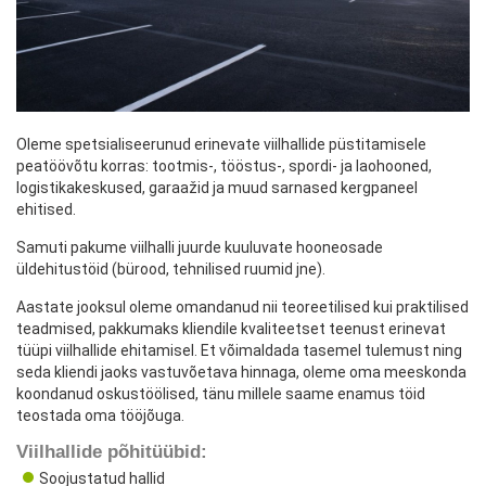
Oleme spetsialiseerunud erinevate viilhallide püstitamisele
peatöövõtu korras: tootmis-, tööstus-, spordi- ja laohooned,
logistikakeskused, garaažid ja muud sarnased kergpaneel
ehitised.
Samuti pakume viilhalli juurde kuuluvate hooneosade
üldehitustöid (bürood, tehnilised ruumid jne).
Aastate jooksul oleme omandanud nii teoreetilised kui praktilised
teadmised, pakkumaks kliendile kvaliteetset teenust erinevat
tüüpi viilhallide ehitamisel. Et võimaldada tasemel tulemust ning
seda kliendi jaoks vastuvõetava hinnaga, oleme oma meeskonda
koondanud oskustöölised, tänu millele saame enamus töid
teostada oma tööjõuga.
Viilhallide põhitüübid:
Soojustatud hallid