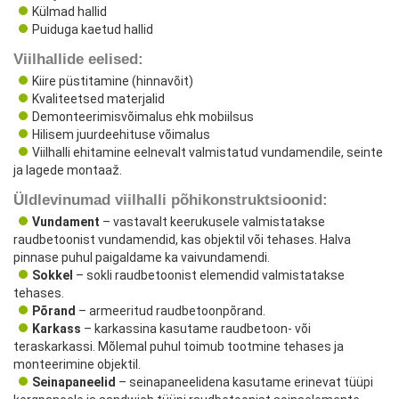
Külmad hallid
Puiduga kaetud hallid
Viilhallide eelised:
Kiire püstitamine (hinnavõit)
Kvaliteetsed materjalid
Demonteerimisvõimalus ehk mobiilsus
Hilisem juurdeehituse võimalus
Viilhalli ehitamine eelnevalt valmistatud vundamendile, seinte
ja lagede montaaž.
Üldlevinumad viilhalli põhikonstruktsioonid:
Vundament
– vastavalt keerukusele valmistatakse
raudbetoonist vundamendid, kas objektil või tehases. Halva
pinnase puhul paigaldame ka vaivundamendi.
Sokkel
– sokli raudbetoonist elemendid valmistatakse
tehases.
Põrand
– armeeritud raudbetoonpõrand.
Karkass
– karkassina kasutame raudbetoon- või
teraskarkassi. Mõlemal puhul toimub tootmine tehases ja
monteerimine objektil.
Seinapaneelid
– seinapaneelidena kasutame erinevat tüüpi