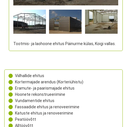
Tootmis- ja laohoone ehitus Päinurme külas, Koigi vallas.
Viilhallide ehitus
Kortermajade arendus (Korteriühistu)
Eramute- ja paarismajade ehitus
Hoonete rekonstrueerimine
Vundamentide ehitus
Fassaadide ehitus ja renoveerimine
Katuste ehitus ja renoveerimine
Peatöövõtt
Alltöövõtt