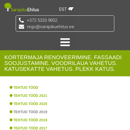
EST
+372 5333 9832
rego@sarapikuehitus.ee
KORTERMAJA RENOVEERIMINE. FASSAADI
SOOJUSTAMINE. VOODRILAUA VAHETUS.
KATUSEKATTE VAHETUS. PLEKK KATUS.
TEHTUD TÖÖD
TEHTUD TÖÖD 2021
TEHTUD TÖÖD 2020
TEHTUD TÖÖD 2019
TEHTUD TÖÖD 2018
TEHTUD TÖÖD 2017