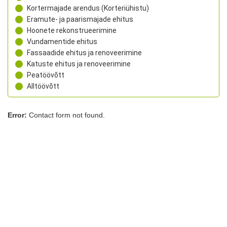
Kortermajade arendus (Korteriühistu)
Eramute- ja paarismajade ehitus
Hoonete rekonstrueerimine
Vundamentide ehitus
Fassaadide ehitus ja renoveerimine
Katuste ehitus ja renoveerimine
Peatöövõtt
Alltöövõtt
Error:
Contact form not found.
Sarapiku Ehitus OÜ
Laki tn 32, Tallinn, Harjumaa, 12915
+372 5333 9832
rego@sarapikuehitus.ee