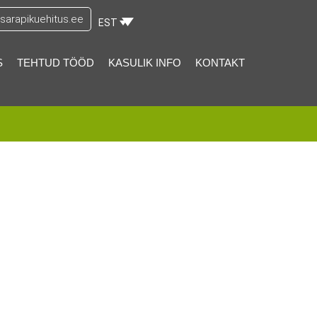
arapikuehitus.ee
EST
S
TEHTUD TÖÖD
KASULIK INFO
KONTAKT