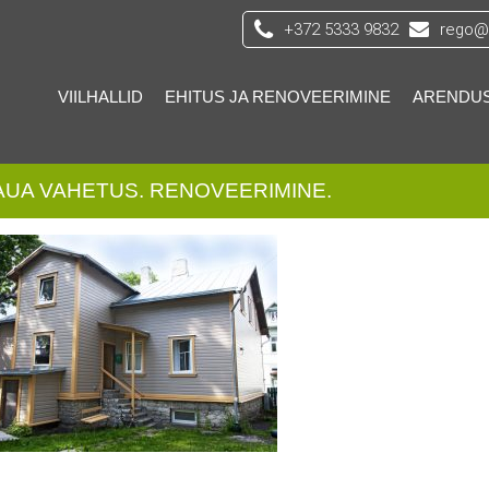
+372 5333 9832
rego@s
VIILHALLID
EHITUS JA RENOVEERIMINE
ARENDU
AUA VAHETUS. RENOVEERIMINE.