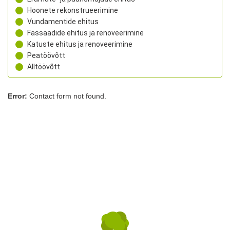
Hoonete rekonstrueerimine
Vundamentide ehitus
Fassaadide ehitus ja renoveerimine
Katuste ehitus ja renoveerimine
Peatöövõtt
Alltöövõtt
Error:
Contact form not found.
Sarapiku Ehitus OÜ
Laki tn 32, Tallinn, Harjumaa, 12915
+372 5333 9832
rego@sarapikuehitus.ee