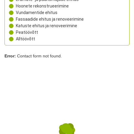
Hoonete rekonstrueerimine
Vundamentide ehitus
Fassaadide ehitus ja renoveerimine
Katuste ehitus ja renoveerimine
Peatöövõtt
Alltöövõtt
Error:
Contact form not found.
Sarapiku Ehitus OÜ
Laki tn 32, Tallinn, Harjumaa, 12915
+372 5333 9832
rego@sarapikuehitus.ee