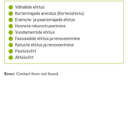
Viilhallide ehitus
Kortermajade arendus (Korteriühistu)
Eramute- ja paarismajade ehitus
Hoonete rekonstrueerimine
Vundamentide ehitus
Fassaadide ehitus ja renoveerimine
Katuste ehitus ja renoveerimine
Peatöövõtt
Alltöövõtt
Error:
Contact form not found.
Sarapiku Ehitus OÜ
Laki tn 32, Tallinn, Harjumaa, 12915
+372 5333 9832
rego@sarapikuehitus.ee