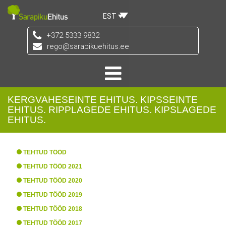
EST
+372 5333 9832
rego@sarapikuehitus.ee
KERGVAHESEINTE EHITUS. KIPSSEINTE
EHITUS. RIPPLAGEDE EHITUS. KIPSLAGEDE
EHITUS.
TEHTUD TÖÖD
TEHTUD TÖÖD 2021
TEHTUD TÖÖD 2020
TEHTUD TÖÖD 2019
TEHTUD TÖÖD 2018
TEHTUD TÖÖD 2017