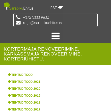
EST
+372 5333 9832
rego@sarapikuehitus.ee
KORTERMAJA RENOVEERIMINE.
KARKASSMAJA RENOVEERIMINE.
KORTERIÜHISTU.
TEHTUD TÖÖD
TEHTUD TÖÖD 2021
TEHTUD TÖÖD 2020
TEHTUD TÖÖD 2019
TEHTUD TÖÖD 2018
TEHTUD TÖÖD 2017