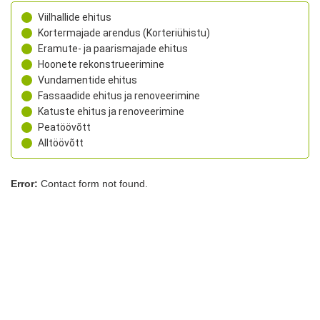
Viilhallide ehitus
Kortermajade arendus (Korteriühistu)
Eramute- ja paarismajade ehitus
Hoonete rekonstrueerimine
Vundamentide ehitus
Fassaadide ehitus ja renoveerimine
Katuste ehitus ja renoveerimine
Peatöövõtt
Alltöövõtt
Error:
Contact form not found.
Sarapiku Ehitus OÜ
Laki tn 32, Tallinn, Harjumaa, 12915
+372 5333 9832
rego@sarapikuehitus.ee