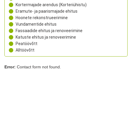
Kortermajade arendus (Korteriühistu)
Eramute- ja paarismajade ehitus
Hoonete rekonstrueerimine
Vundamentide ehitus
Fassaadide ehitus ja renoveerimine
Katuste ehitus ja renoveerimine
Peatöövõtt
Alltöövõtt
Error:
Contact form not found.
Sarapiku Ehitus OÜ
Laki tn 32, Tallinn, Harjumaa, 12915
+372 5333 9832
rego@sarapikuehitus.ee