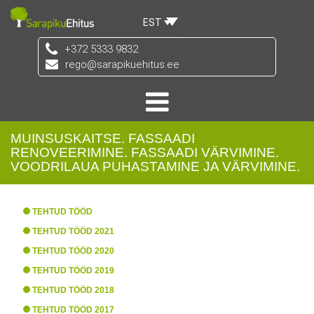
EST
+372 5333 9832
rego@sarapikuehitus.ee
MUINSUSKAITSE. FASSAADI
RENOVEERIMINE. FASSAADI VÄRVIMINE.
VOODRILAUA PUHASTAMINE JA VÄRVIMINE.
TEHTUD TÖÖD
TEHTUD TÖÖD 2021
TEHTUD TÖÖD 2020
TEHTUD TÖÖD 2019
TEHTUD TÖÖD 2018
TEHTUD TÖÖD 2017