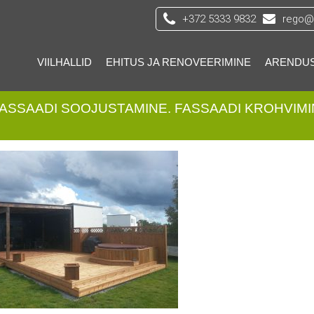
+372 5333 9832
rego@s
VIILHALLID
EHITUS JA RENOVEERIMINE
ARENDU
ASSAADI SOOJUSTAMINE. FASSAADI KROHVIMI