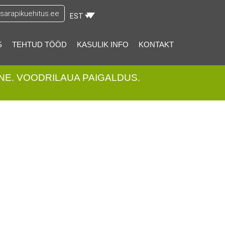
arapikuehitus.ee
EST
S
TEHTUD TÖÖD
KASULIK INFO
KONTAKT
NE. VOODRILAUA PAIGALDUS.