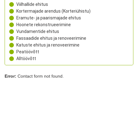
Viilhallide ehitus
Kortermajade arendus (Korteriühistu)
Eramute- ja paarismajade ehitus
Hoonete rekonstrueerimine
Vundamentide ehitus
Fassaadide ehitus ja renoveerimine
Katuste ehitus ja renoveerimine
Peatöövõtt
Alltöövõtt
Error:
Contact form not found.
Sarapiku Ehitus OÜ
Laki tn 32, Tallinn, Harjumaa, 12915
+372 5333 9832
rego@sarapikuehitus.ee