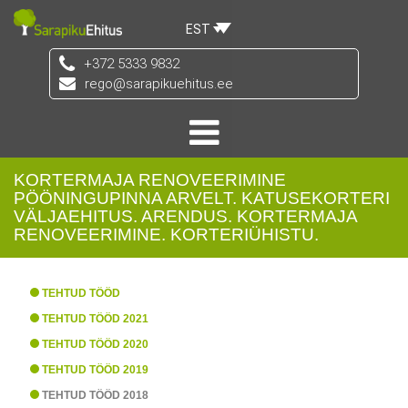
EST
+372 5333 9832
rego@sarapikuehitus.ee
KORTERMAJA RENOVEERIMINE
PÖÖNINGUPINNA ARVELT. KATUSEKORTERI
VÄLJAEHITUS. ARENDUS. KORTERMAJA
RENOVEERIMINE. KORTERIÜHISTU.
TEHTUD TÖÖD
TEHTUD TÖÖD 2021
TEHTUD TÖÖD 2020
TEHTUD TÖÖD 2019
TEHTUD TÖÖD 2018