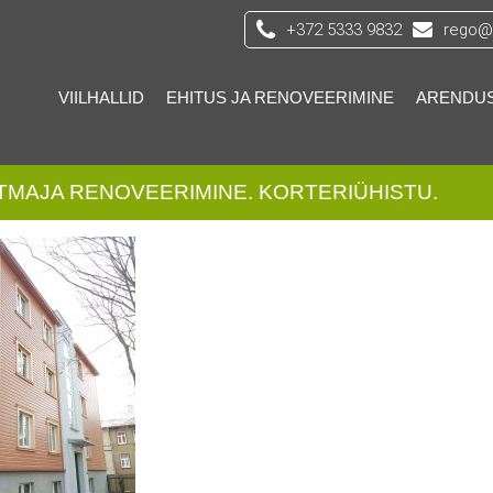
+372 5333 9832
rego@s
VIILHALLID
EHITUS JA RENOVEERIMINE
ARENDU
TMAJA RENOVEERIMINE. KORTERIÜHISTU.