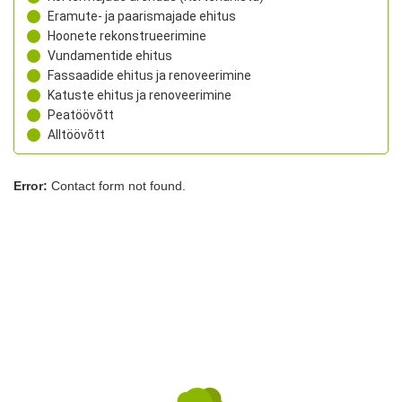
Eramute- ja paarismajade ehitus
Hoonete rekonstrueerimine
Vundamentide ehitus
Fassaadide ehitus ja renoveerimine
Katuste ehitus ja renoveerimine
Peatöövõtt
Alltöövõtt
Error:
Contact form not found.
Sarapiku Ehitus OÜ
Laki tn 32, Tallinn, Harjumaa, 12915
+372 5333 9832
rego@sarapikuehitus.ee