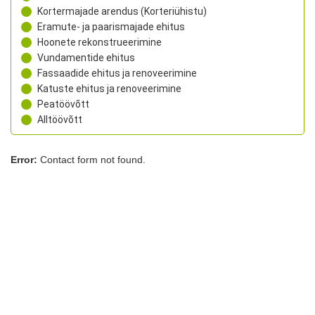
Kortermajade arendus (Korteriühistu)
Eramute- ja paarismajade ehitus
Hoonete rekonstrueerimine
Vundamentide ehitus
Fassaadide ehitus ja renoveerimine
Katuste ehitus ja renoveerimine
Peatöövõtt
Alltöövõtt
Error:
Contact form not found.
Sarapiku Ehitus OÜ
Laki tn 32, Tallinn, Harjumaa, 12915
+372 5333 9832
rego@sarapikuehitus.ee