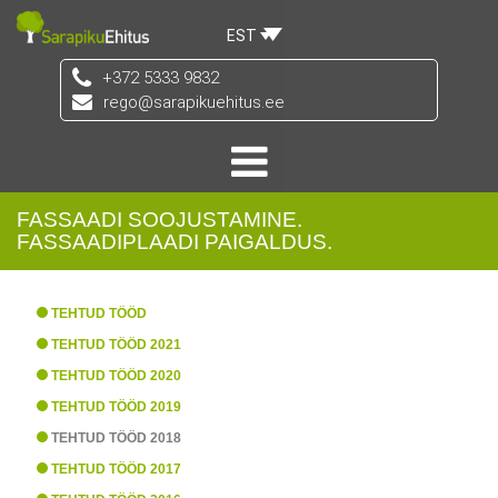
EST
+372 5333 9832
rego@sarapikuehitus.ee
FASSAADI SOOJUSTAMINE.
FASSAADIPLAADI PAIGALDUS.
TEHTUD TÖÖD
TEHTUD TÖÖD 2021
TEHTUD TÖÖD 2020
TEHTUD TÖÖD 2019
TEHTUD TÖÖD 2018
TEHTUD TÖÖD 2017