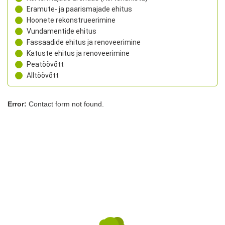
Eramute- ja paarismajade ehitus
Hoonete rekonstrueerimine
Vundamentide ehitus
Fassaadide ehitus ja renoveerimine
Katuste ehitus ja renoveerimine
Peatöövõtt
Alltöövõtt
Error:
Contact form not found.
Sarapiku Ehitus OÜ
Laki tn 32, Tallinn, Harjumaa, 12915
+372 5333 9832
rego@sarapikuehitus.ee