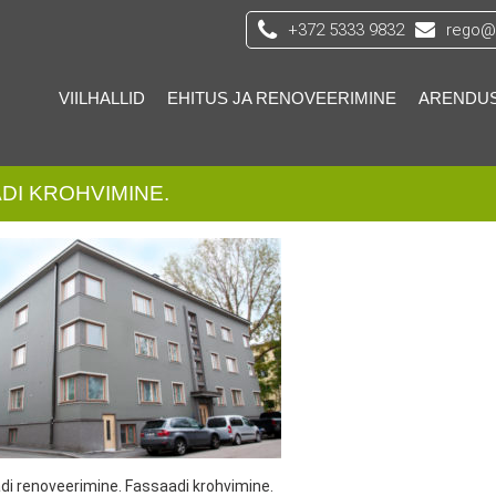
+372 5333 9832
rego@s
VIILHALLID
EHITUS JA RENOVEERIMINE
ARENDU
DI KROHVIMINE.
di renoveerimine. Fassaadi krohvimine.