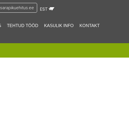
arapikuehitus.ee
EST
S
TEHTUD TÖÖD
KASULIK INFO
KONTAKT