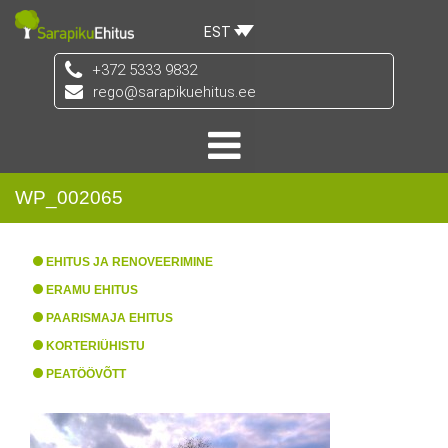
EST
+372 5333 9832
rego@sarapikuehitus.ee
WP_002065
EHITUS JA RENOVEERIMINE
ERAMU EHITUS
PAARISMAJA EHITUS
KORTERIÜHISTU
PEATÖÖVÕTT