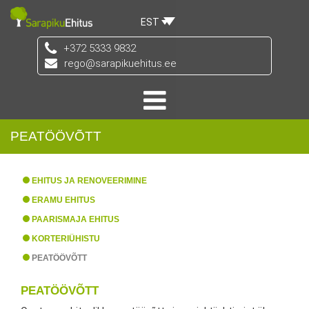
EST
+372 5333 9832
rego@sarapikuehitus.ee
PEATÖÖVÕTT
EHITUS JA RENOVEERIMINE
ERAMU EHITUS
PAARISMAJA EHITUS
KORTERIÜHISTU
PEATÖÖVÕTT
PEATÖÖVÕTT