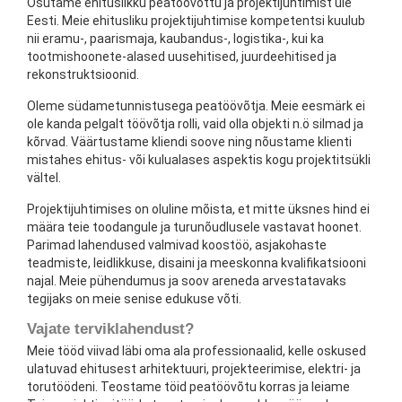
Osutame ehituslikku peatöövõttu ja projektijuhtimist üle
Eesti. Meie ehitusliku projektijuhtimise kompetentsi kuulub
nii eramu-, paarismaja, kaubandus-, logistika-, kui ka
tootmishoonete-alased uusehitised, juurdeehitised ja
rekonstruktsioonid.
Oleme südametunnistusega peatöövõtja. Meie eesmärk ei
ole kanda pelgalt töövõtja rolli, vaid olla objekti n.ö silmad ja
kõrvad. Väärtustame kliendi soove ning nõustame klienti
mistahes ehitus- või kulualases aspektis kogu projektitsükli
vältel.
Projektijuhtimises on oluline mõista, et mitte üksnes hind ei
määra teie toodangule ja turunõudlusele vastavat hoonet.
Parimad lahendused valmivad koostöö, asjakohaste
teadmiste, leidlikkuse, disaini ja meeskonna kvalifikatsiooni
najal. Meie pühendumus ja soov areneda arvestatavaks
tegijaks on meie senise edukuse võti.
Vajate terviklahendust?
Meie tööd viivad läbi oma ala professionaalid, kelle oskused
ulatuvad ehitusest arhitektuuri, projekteerimise, elektri- ja
torutöödeni. Teostame töid peatöövõtu korras ja leiame