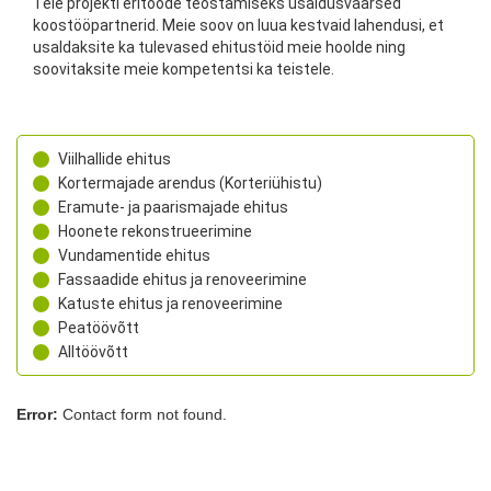
Teie projekti eritööde teostamiseks usaldusväärsed
koostööpartnerid. Meie soov on luua kestvaid lahendusi, et
usaldaksite ka tulevased ehitustöid meie hoolde ning
soovitaksite meie kompetentsi ka teistele.
Viilhallide ehitus
Kortermajade arendus (Korteriühistu)
Eramute- ja paarismajade ehitus
Hoonete rekonstrueerimine
Vundamentide ehitus
Fassaadide ehitus ja renoveerimine
Katuste ehitus ja renoveerimine
Peatöövõtt
Alltöövõtt
Error:
Contact form not found.