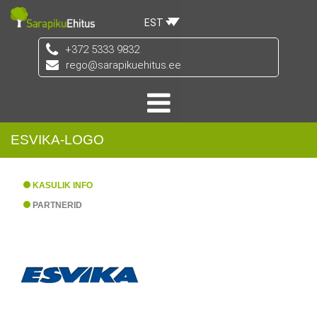
EST
+372 5333 9832
rego@sarapikuehitus.ee
ESVIKA-LOGO
KASULIK INFO
PARTNERID