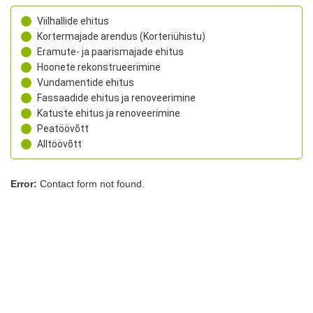
Viilhallide ehitus
Kortermajade arendus (Korteriühistu)
Eramute- ja paarismajade ehitus
Hoonete rekonstrueerimine
Vundamentide ehitus
Fassaadide ehitus ja renoveerimine
Katuste ehitus ja renoveerimine
Peatöövõtt
Alltöövõtt
Error:
Contact form not found.
Sarapiku Ehitus OÜ
Laki tn 32, Tallinn, Harjumaa, 12915
+372 5333 9832