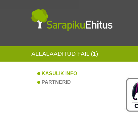
ALLALAADITUD FAIL (1)
KASULIK INFO
PARTNERID