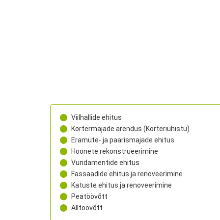
Viilhallide ehitus
Kortermajade arendus (Korteriühistu)
Eramute- ja paarismajade ehitus
Hoonete rekonstrueerimine
Vundamentide ehitus
Fassaadide ehitus ja renoveerimine
Katuste ehitus ja renoveerimine
Peatöövõtt
Alltöövõtt