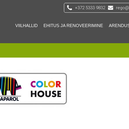
+372 5333 9832
rego@s
VIILHALLID
EHITUS JA RENOVEERIMINE
ARENDU