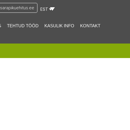
arapikuehitus.ee
EST
S
TEHTUD TÖÖD
KASULIK INFO
KONTAKT