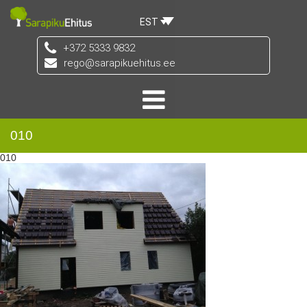
EST
+372 5333 9832
rego@sarapikuehitus.ee
010
010