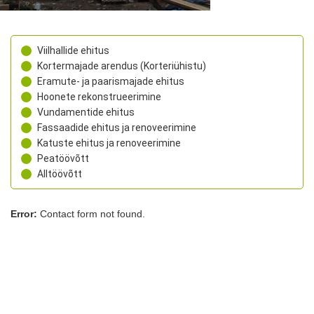
Viilhallide ehitus
Kortermajade arendus (Korteriühistu)
Eramute- ja paarismajade ehitus
Hoonete rekonstrueerimine
Vundamentide ehitus
Fassaadide ehitus ja renoveerimine
Katuste ehitus ja renoveerimine
Peatöövõtt
Alltöövõtt
Error:
Contact form not found.
Sarapiku Ehitus OÜ
Laki tn 32, Tallinn, Harjumaa, 12915