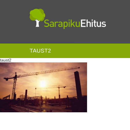
TAUST2
taust2