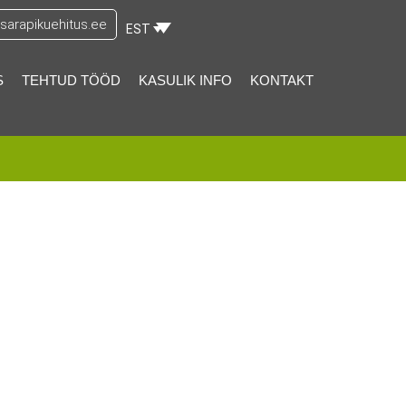
arapikuehitus.ee
EST
S
TEHTUD TÖÖD
KASULIK INFO
KONTAKT