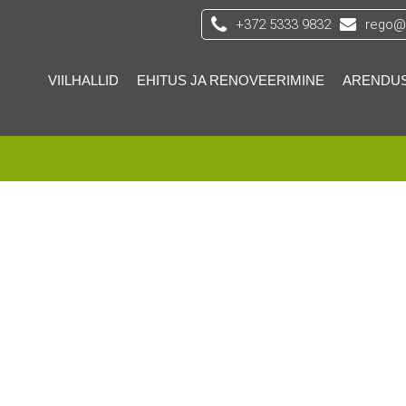
+372 5333 9832
rego@s
VIILHALLID
EHITUS JA RENOVEERIMINE
ARENDU