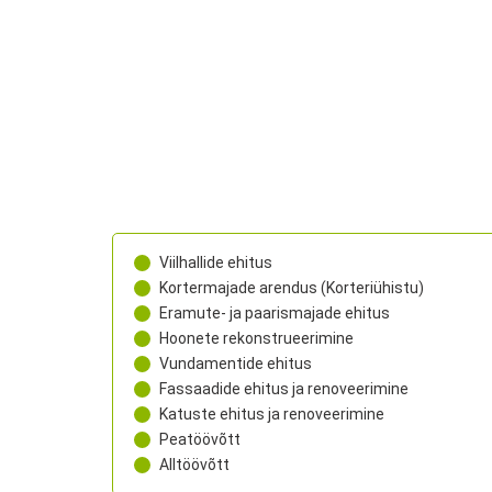
Viilhallide ehitus
Kortermajade arendus (Korteriühistu)
Eramute- ja paarismajade ehitus
Hoonete rekonstrueerimine
Vundamentide ehitus
Fassaadide ehitus ja renoveerimine
Katuste ehitus ja renoveerimine
Peatöövõtt
Alltöövõtt